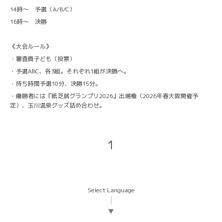
14時〜 予選（A/B/C）
16時〜 決勝
《大会ルール》
・審査員子ども（投票）
・予選ABC、各3組。それぞれ1組が決勝へ。
・持ち時間予選10分、決勝15分。
・優勝者には『紙芝居グランプリ2026』出場権（2026年春大阪開催予
定）、玉川温泉グッズ詰め合わせ。
1
Select Language
▼