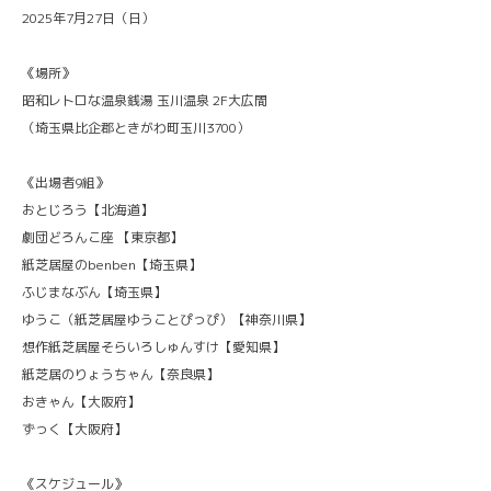
2025年7月27日（日）
《場所》
昭和レトロな温泉銭湯 玉川温泉 2F大広間
（埼玉県比企郡ときがわ町玉川3700）
《出場者9組》
おとじろう【北海道】
劇団どろんこ座 【東京都】
紙芝居屋のbenben【埼玉県】
ふじまなぶん【埼玉県】
ゆうこ（紙芝居屋ゆうことぴっぴ）【神奈川県】
想作紙芝居屋そらいろしゅんすけ【愛知県】
紙芝居のりょうちゃん【奈良県】
おきゃん【大阪府】
ずっく【大阪府】
《スケジュール》