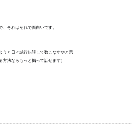
で、
それはそれで面白いです。
よう
と日々試行錯誤して数こなすやと思
る方法ならもっと掘って話
せます）