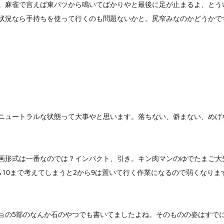
。麻雀で言えば東
パツから鳴いてばかりやと最後に足が止まるよ、とう
状況なら手持ちを使って行くのも問題な
いかと。尻窄みなのかどうかで
ニュートラルな状
態って大事やと思います。落ちない、僻まない、めげ
画形式は一番なの
では？インパクト、引き。キン肉マンのゆでたまご大
10まで考えてしまうと2から9は置
いて行く作業になるので弱くなりま
ョの5部のなんか
石のやつでも書いてましたよね。そのものの姿はすで