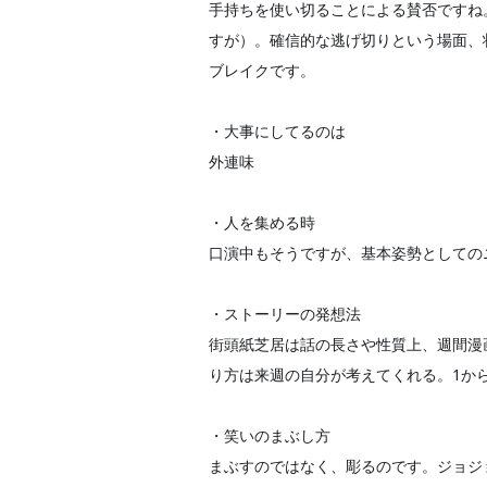
手持ちを使い切ることによる賛否ですね
すが）。確信的な逃げ
切りという場面、
ブレイクです。
・大事にしてるのは
外連味
・人を集める時
口演中もそうですが、基本姿勢としての
・ストーリーの発想法
街頭紙芝居は話の長さや性質上、週間漫
り方は来週の自分が考
えてくれる。1から
・笑いのまぶし方
まぶすのではなく、彫るのです。ジョジ