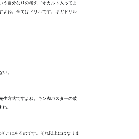
いう
自分なりの考え（オカルト入ってま
すよね。全てはドリルです
。ギガドリル
ない
。
先生
方式ですよね。キン肉バスターの破
すね。
にそ
こにあるのです。それ以上にはなりま