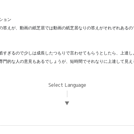
ション
の答えが、動画の
紙芝居では動画の紙芝居なりの答えがそれぞれあるの
酷すぎるので少し
は成長したつもりで言わせてもらうとしたら、上達し
専門的な人の意見もあるでしょうが、短
時間でそれなりに上達して見え
Select Language
▼