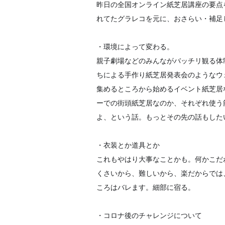
昨日の全国オンライン紙芝居講座の要点
れてたグラレコを元に、おさらい・補足
・環境によって変わる。
親子劇場などのみんながバッチリ観る体
ちによる手作り紙芝居発表会のようなウ
集めるところから始めるイベン
ト紙芝居
ーでの街頭紙芝居
なのか、それぞれ使う
よ、
という話。もっとその先の話もした
・衣装とか道具とか
これもやはり大事なことかも。何かこだ
くさいから、難しいから、楽だからでは
ころはバレます。細部に宿る。
・コロナ後のチャレンジについて