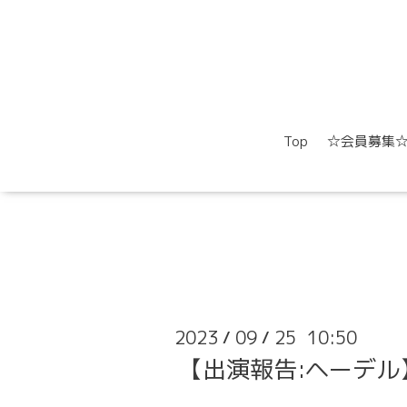
Top
☆会員募集
2023
09
25 10:50
/
/
【出演報告:ヘーデル