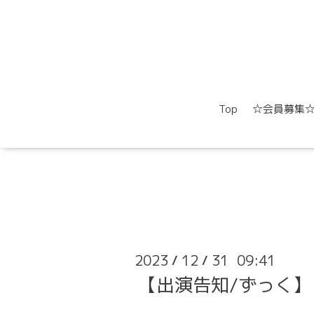
Top
☆会員募集
2023
12
31 09:41
/
/
【出演告知/ずっく】