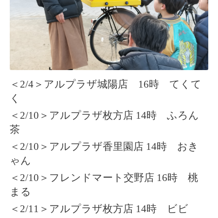
＜2/4＞アルプラザ城陽店 16時 てくて
く
＜2/10＞アルプラザ枚方店 14時 ふろん
茶
＜2/10＞アルプラザ香里園店 14時 おき
ゃん
＜2/10＞フレンドマート交野店 16時 桃
まる
＜2/11＞アルプラザ枚方店 14時 ビビ